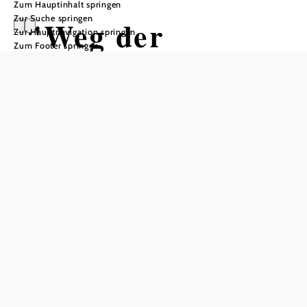
Zum Hauptinhalt springen
Zur Suche springen
"Weg der
Zur Hauptnavigation springen
Zum Footer springen
Ziegelbarone"
Radtour ausgehend von Schloss
Vösendorf auf dem Thermenradweg
Eurovelo9
Schwierigkeit: leicht
Distanz: 23,97 km
Dauer: 1:41 h
Aufstieg: 31 Hm
Abstieg: 31 Hm
In Merkliste speichern