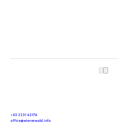
Wienerwald Tourismus GmbH
+43 2231 62176
office@wienerwald.info