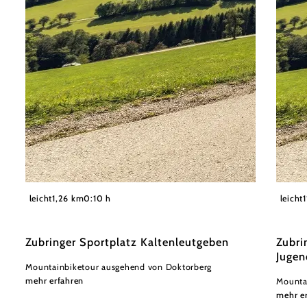
©
Wienerwald Tourismus GmbH / Christoph Kerschbaum
Wiener
leicht
1,26 km
0:10 h
leicht
Zubringer Sportplatz Kaltenleutgeben
Zubri
Jugen
Mountainbiketour ausgehend von Doktorberg
mehr erfahren
Mounta
mehr e