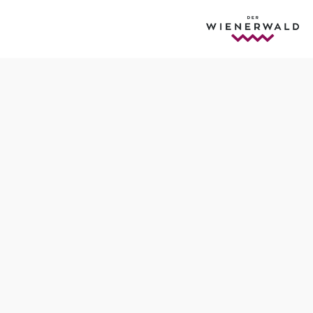
Öffnungszeiten
Montag
07:30 - 12:00 Uhr
13:00 - 16:00 Uhr
Dienstag
07:30 - 12:00 Uhr
Mittwoch
geschlossen
Donnerstag
07:30 - 12:00 Uhr
15:00 - 18:00 Uhr
Freitag
07:30 - 12:00 Uhr