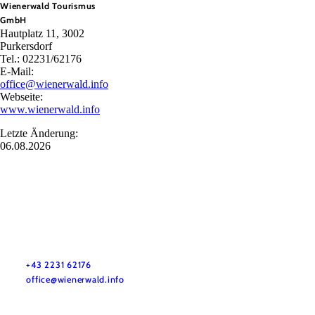
Wienerwald Tourismus
GmbH
Hautplatz 11, 3002
Purkersdorf
Tel.: 02231/62176
E-Mail:
office@wienerwald.info
Webseite:
www.wienerwald.info
Letzte Änderung:
06.08.2026
Wienerwald Tourismus GmbH
+43 2231 62176
office@wienerwald.info