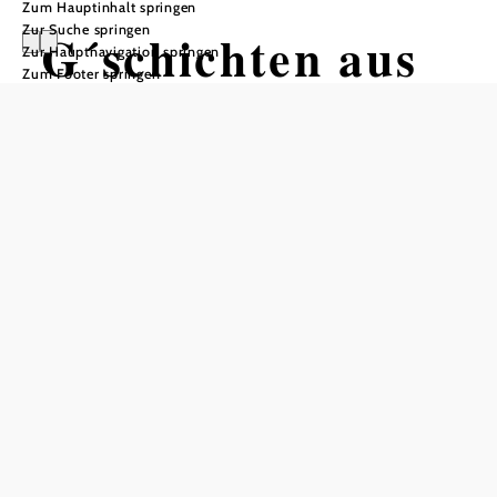
Zum Hauptinhalt springen
Zur Suche springen
G´schichten aus
Zur Hauptnavigation springen
Zum Footer springen
dem Wienerwald.
Der Wanderweg -
Etappe 2
Wandertour ausgehend von
Haltestelle Alland Hauptplatz (Mitte)
Schwierigkeit: mittel
Distanz: 2,16 km
Dauer: 7:30 h
Aufstieg: 566 Hm
Abstieg: 655 Hm
In Merkliste speichern