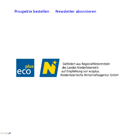
Prospekte bestellen
Newsletter abonnieren
Presse
Team
B2B-Partner
Impressum
Datenschutz
Haftungsausschluss
LE/LEADER 23-27
Barrierefreiheitserklärung
Copyright © Wienerwald Tourismus GmbH