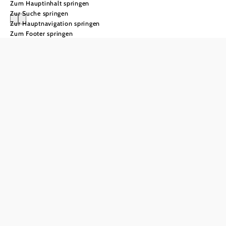
Zum Hauptinhalt springen
Zur Suche springen
Zur Hauptnavigation springen
Zum Footer springen
Aussichtswarten
im Wienerwald
Ein
Panorama
voller